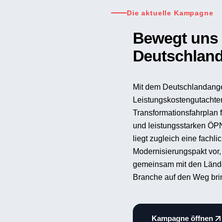
Deutschland-Ticket
Einstieg in 
Das Deutschland-Ticket is
verfügbares, monatlich k
bundesweite Nutzung vo
öffentlichen Nahverkehrs.
Bestandteil der alltäglich
ÖPNV-Fahrgästen.
Kampagne öffnen
0
Kampagne D-Ticket 