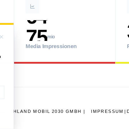
7
5
mio
8
6
Media Impressionen
9
7
u
8
9
EUTSCHLAND MOBIL 2030 GMBH |
IMPRESSUM
|