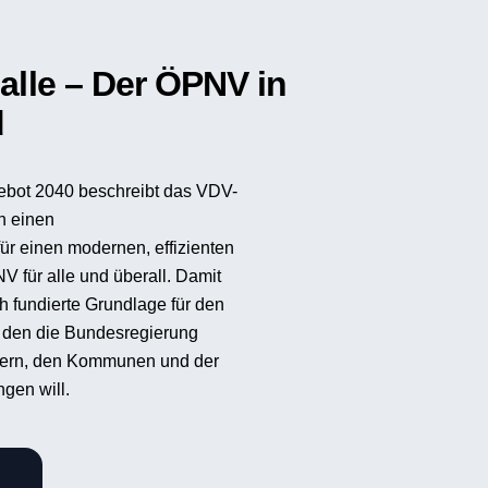
die Zukunft
t ein seit Mai 2023
ündbares Abo für die
n Bussen und Bahnen des
 Und seither ein wichtiger
en Mobilität von Millionen
Job im Herbst 2025