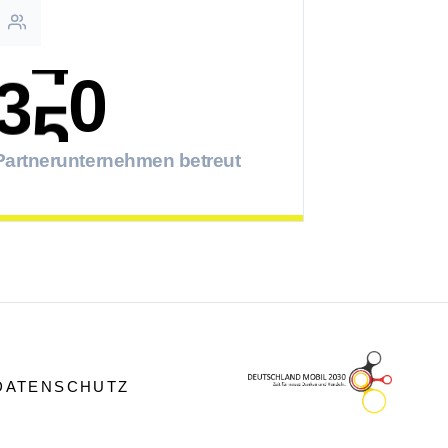
3
0
5
4
1
6
Partnerunternehmen betreut
5
2
7
6
3
8
7
4
9
DATENSCHUTZ
8
5